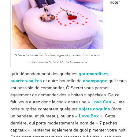
noter
O Secret – Bouteille de champagne et gourmandises sucrées-
salées dans la Suite « Marie-Antoinette »
qu’indépendamment des quelques
gourmandises
sucrées-salées
et autre bouteille de
champagne
qu’il vous
est possible de commander, Ô Secret vous permet
également de demander des « boites » spéciales. De ce
fait, vous aurez donc le choix entre une «
Love Can
», une
boite surprise contentant quelques
objets coquins
(dont
un bandeau et plumeau), ou une «
Love Box
». Cette
dernière, qui porte modestement le nom de « 7 péchés
capitaux », renferme également de quoi pimenter votre nuit.
Découvrez notamment ses menottes à froufrou, son petit