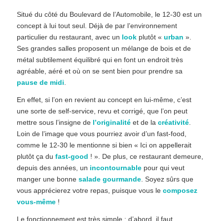
Situé du côté du Boulevard de l’Automobile, le 12-30 est un
concept à lui tout seul. Déjà de par l’environnement
particulier du restaurant, avec un
look
plutôt «
urban
».
Ses grandes salles proposent un mélange de bois et de
métal subtilement équilibré qui en font un endroit très
agréable, aéré et où on se sent bien pour prendre sa
pause de midi
.
En effet, si l’on en revient au concept en lui-même, c’est
une sorte de self-service, revu et corrigé, que l’on peut
mettre sous l’insigne de
l’originalité
et de la
créativité
.
Loin de l’image que vous pourriez avoir d’un fast-food,
comme le 12-30 le mentionne si bien « Ici on appellerait
plutôt ça du
fast-good
! ». De plus, ce restaurant demeure,
depuis des années, un
incontournable
pour qui veut
manger une bonne
salade gourmande
. Soyez sûrs que
vous apprécierez votre repas, puisque vous le
composez
vous-même
!
Le fonctionnement est très simple : d’abord, il faut