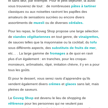
et sans œuf, par exemple. Pour le petit déjeuner, là aussi
vous trouverez de tout : de nombreuses
pâtes
à tartiner
classiques ou aux noisettes raviront les papilles des
amateurs de sensations sucrées ou encore divers
assortiments de
muesli
ou de diverses
céréales.
Pour les repas, le Goveg Shop propose une large sélection
de
viandes végétariennes
en tout genre, de
vinaigrettes,
de sauces telles que la mayonnaise ou la cocktail, du
tofu
sous différents aspects, des
substituts de fruits de mer
,
etc… . La large gamme de
fromages
a de quoi en ravir
plus d’un également : en tranches, pour les croque-
monsieurs, arômatisés, râpé, imitation chèvre, il y en a pour
tous les goûts.
Et pour le dessert, vous serez ravis d’apprendre qu’ils
vendent également divers
crèmes
et
glaces
sans lait, mais
pleines de saveurs.
Le
Goveg Shop
est devenu le lieu de shopping de
référence
pour les personnes qui ne veulent pas