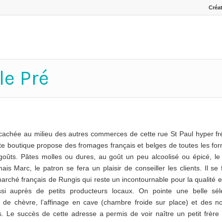
Créat
le Pré
cachée au milieu des autres commerces de cette rue St Paul hyper fr
ite boutique propose des fromages français et belges de toutes les fo
goûts. Pâtes molles ou dures, au goût un peu alcoolisé ou épicé, le
, mais Marc, le patron se fera un plaisir de conseiller les clients. Il se 
arché français de Rungis qui reste un incontournable pour la qualité et
si auprès de petits producteurs locaux. On pointe une belle sél
 de chèvre, l’affinage en cave (chambre froide sur place) et des n
s. Le succès de cette adresse a permis de voir naître un petit frèr