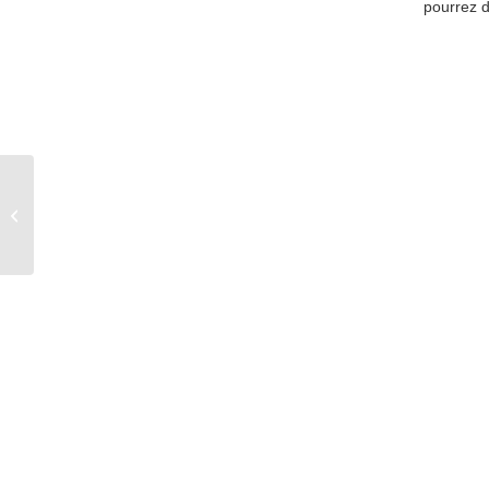
pourrez d
Centrale des Viandes