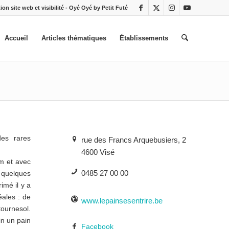
ion site web et visibilité - Oyé Oyé by Petit Futé
Accueil
Articles thématiques
Établissements
des rares
rue des Francs Arquebusiers, 2
4600 Visé
am et avec
0485 27 00 00
à quelques
imé il y a
ales : de
www.lepainsesentrire.be
tournesol.
in un pain
Facebook