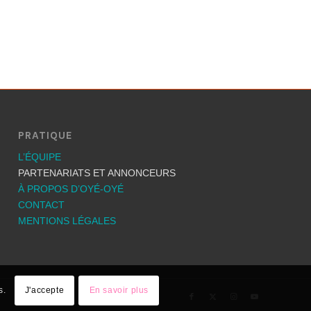
PRATIQUE
L’ÉQUIPE
PARTENARIATS ET ANNONCEURS
À PROPOS D’OYÉ-OYÉ
CONTACT
MENTIONS LÉGALES
s.
J'accepte
En savoir plus