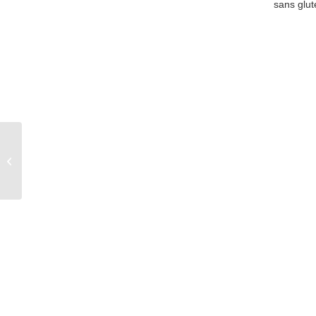
sans glut
Boulangerie Housen et
Flocolaterie