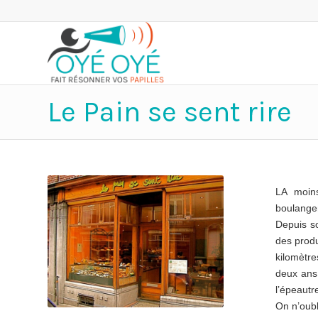
Le Pain se sent rire
LA moins
boulanger
Depuis so
des produ
kilomètre
deux ans
l’épeautr
On n’oubl