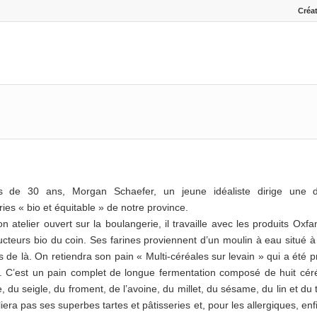
Créat
 de 30 ans, Morgan Schaefer, un jeune idéaliste dirige une 
ies « bio et équitable » de notre province.
n atelier ouvert sur la boulangerie, il travaille avec les produits Oxf
cteurs bio du coin. Ses farines proviennent d’un moulin à eau situé 
s de là. On retiendra son pain « Multi-céréales sur levain » qui a été pr
. C’est un pain complet de longue fermentation composé de huit céré
e, du seigle, du froment, de l’avoine, du millet, du sésame, du lin et du 
iera pas ses superbes tartes et pâtisseries et, pour les allergiques, enf