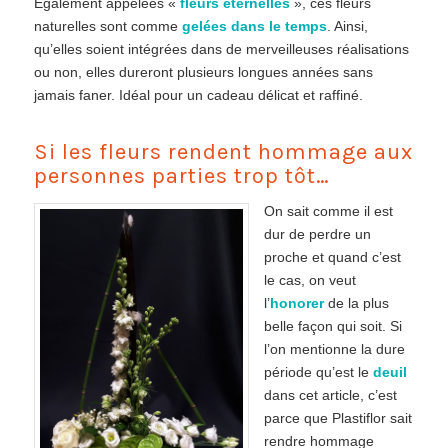
Egalement appelées «
fleurs éternelles
», ces fleurs
naturelles sont comme
gelées dans le temps
. Ainsi,
qu’elles soient intégrées dans de merveilleuses réalisations
ou non, elles dureront plusieurs longues années sans
jamais faner. Idéal pour un cadeau délicat et raffiné.
Si les fleurs rendent hommage aux
personnes parties trop tôt…
On sait comme il est
dur de perdre un
proche et quand c’est
le cas, on veut
l’
honorer
de la plus
belle façon qui soit. Si
l’on mentionne la dure
période qu’est le
deuil
dans cet article, c’est
parce que Plastiflor sait
rendre hommage