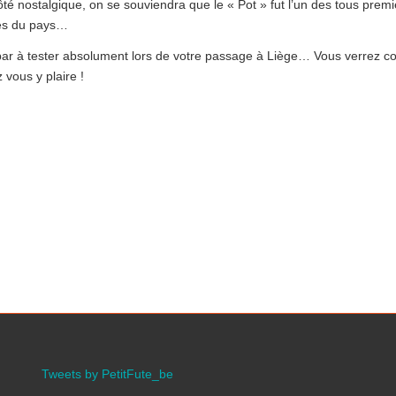
ôté nostalgique, on se souviendra que le « Pot » fut l’un des tous premi
és du pays…
bar à tester absolument lors de votre passage à Liège… Vous verrez 
 vous y plaire !
Tweets by PetitFute_be