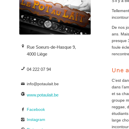
S’il y a b
Tellement
incontour
De nos jo
ans. Mais 
presque 3
Rue Soeurs-de-Hasque 9,
foule écl
4000 Liège
rencontre
Une 
04 222 07 94
C’est dan
info@potaulait.be
dans l’am
et sa cha
www.potaulait.be
groupe mê
reggae, d
Facebook
étudiants
Instagram
large cho
incontour