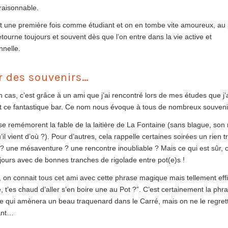
raisonnable.
t une première fois comme étudiant et on en tombe vite amoureux, au 
etourne toujours et souvent dès que l’on entre dans la vie active et
nnelle.
r des souvenirs…
cas, c’est grâce à un ami que j’ai rencontré lors de mes études que j’
 ce fantastique bar. Ce nom nous évoque à tous de nombreux souvenir
se remémorent la fable de la laitière de La Fontaine (sans blague, so
’il vient d’où ?). Pour d’autres, cela rappelle certaines soirées un rien 
? une mésaventure ? une rencontre inoubliable ? Mais ce qui est sûr, c
ujours avec de bonnes tranches de rigolade entre pot(e)s !
s, on connait tous cet ami avec cette phrase magique mais tellement eff
, t’es chaud d’aller s’en boire une au Pot ?”. C’est certainement la phr
e qui amènera un beau traquenard dans le Carré, mais on ne le regret
ant…