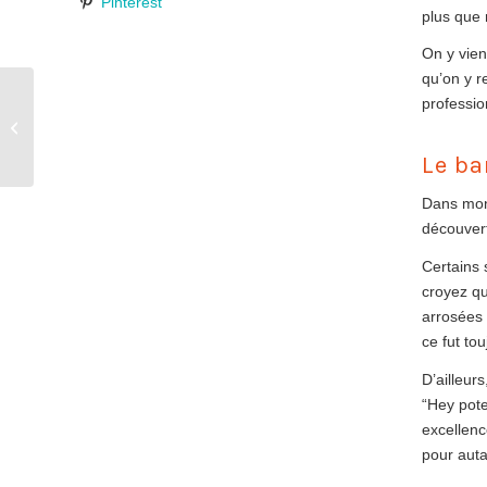
Pinterest
plus que 
On y vien
qu’on y r
Le Vaudrée: Le temple
professio
liégeois des
zythologues et
Le ba
amateurs de houblon
Dans mon 
découvert
Certains 
croyez qu
arrosées 
ce fut to
D’ailleur
“Hey pote
excellenc
pour aut