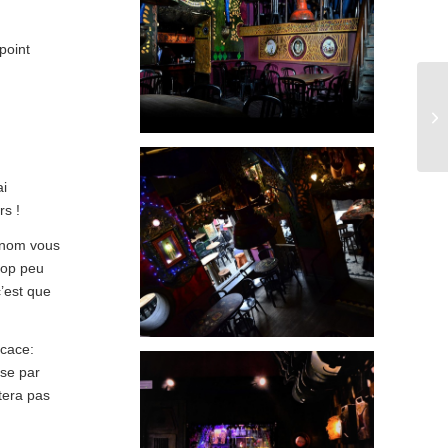
point
ai
s !
n nom vous
trop peu
’est que
icace:
ase par
tera pas