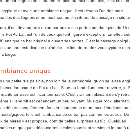
ien un bar liégeois où il faut mettre pied au moins une fois, c’est celui-ci.
 atypique et avec une ambiance unique, il est devenu l’un des bars
nables des liégeois et un must-see pour visiteurs de passage en cité a
urs, il est devenu rare qu’un bar ouvre ses portes pendant plus de 15 
le Pot Au Lait est l’un de ceux qui font figure d’exception. En effet, cela
0 ans que ce bar original a ouvert ses portes. C’est le passage obligé
ectique, tant estudiantine qu’adulte. Le lieu de rendez-vous typique d’u
 à Liège.
ambiance unique
s une petite rue paisible, non loin de la cathédrale, qu’on se laisse engl
biance fantasque du Pot au Lait. Situé au fond d’une cour ouverte, le P
rmante terrasse est incontournable. C’est vraiment plaisant de s’y retr
me si l’endroit est cependant un peu bruyant. Musique rock, alternati
es décors complètement fous et changeants et un max d’étudiants ou 
 nostalgiques, telle est l’ambiance de ce bar pas comme les autres. De 
ix de bières y est proposé, dont de belles surprises au fût. Quelques
nables et quelques découvertes locales vous sont servies et le tout à u