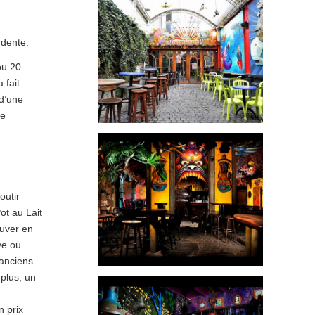
rdente.
ou 20
 fait
 d’une
ne
outir
ot au Lait
ouver en
ve ou
anciens
plus, un
n prix