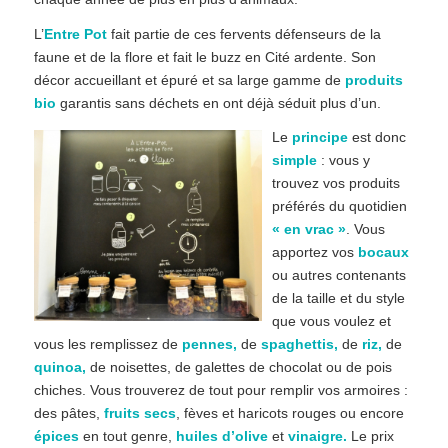
L’
Entre Pot
fait partie de ces fervents défenseurs de la
faune et de la flore et fait le buzz en Cité ardente. Son
décor accueillant et épuré et sa large gamme de
produits
bio
garantis sans déchets en ont déjà séduit plus d’un.
Le
principe
est donc
simple
: vous y
trouvez vos produits
préférés du quotidien
« en vrac »
. Vous
apportez vos
bocaux
ou autres contenants
de la taille et du style
que vous voulez et
vous les remplissez de
pennes,
de
spaghettis,
de
riz,
de
quinoa,
de noisettes, de galettes de chocolat ou de pois
chiches. Vous trouverez de tout pour remplir vos armoires :
des pâtes,
fruits secs
, fèves et haricots rouges ou encore
épices
en tout genre,
huiles d’olive
et
vinaigre.
Le prix