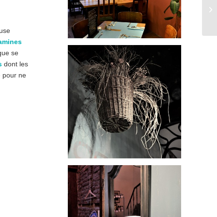
ause
tamines
 que se
s
dont les
e pour ne