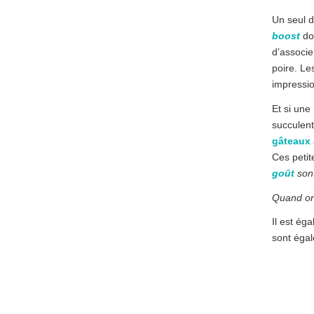
Un seul 
boost
don
d’associe
poire. Le
impressio
Et si une 
succulen
gâteaux
Ces petit
goût
son
Quand on 
Il est éga
sont éga