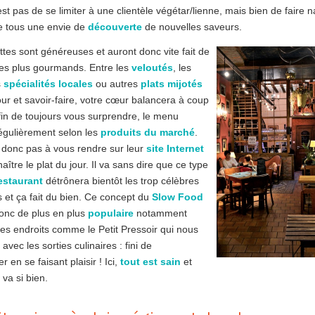
est pas de se limiter à une clientèle végétar/lienne, mais bien de faire n
e tous une envie de
découverte
de nouvelles saveurs.
ttes sont généreuses et auront donc vite fait de
es plus gourmands. Entre les
veloutés
, les
s
spécialités locales
ou autres
plats mijotés
r et savoir-faire, votre cœur balancera à coup
afin de toujours vous surprendre, le menu
égulièrement selon les
produits du marché
.
 donc pas à vous rendre sur leur
site Internet
ître le plat du jour. Il va sans dire que ce type
estaurant
détrônera bientôt les trop célèbres
s et ça fait du bien. Ce concept du
Slow Food
onc de plus en plus
populaire
notamment
es endroits comme le Petit Pressoir qui nous
 avec les sorties culinaires : fini de
er en se faisant plaisir ! Ici,
tout est sain
et
 va si bien.