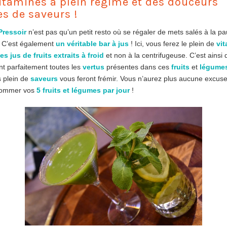
itamines à plein régime et des douceurs
es de saveurs !
Pressoir
n’est pas qu’un petit resto où se régaler de mets salés à la p
. C’est également
un véritable bar à jus
! Ici, vous ferez le plein de
vi
es jus de fruits extraits à froid
et non à la centrifugeuse. C’est ainsi
t parfaitement toutes les
vertus
présentes dans ces
fruits
et
légume
 plein de
saveurs
vous feront frémir. Vous n’aurez plus aucune excus
sommer vos
5 fruits et légumes par jour
!