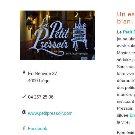
Un es
bien!
Le
Petit 
jeune uk
avoir sui
Master 
séduire p
Soucieus
En Neuvice 37
faire vivr
débrouill
4000 Liège
des peti
manière p
04 267 25 06
instituant
Pressoir.
www.petitpressoir.com
située
En
la ville.
Facebook
Bien évi