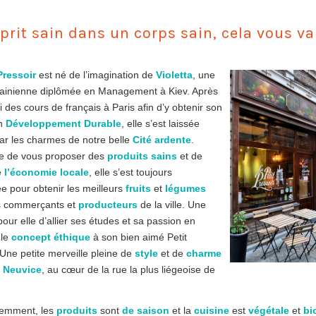
prit sain dans un corps sain, cela vous va
Pressoir
est né de l’imagination de
Violetta
, une
rainienne diplômée en Management à Kiev. Après
vi des cours de français à Paris afin d’y obtenir son
en
Développement
Durable
, elle s’est laissée
ar les charmes de notre belle
Cité ardente
.
e de vous proposer des
produits sains
et de
e
l’économie locale
, elle s’est toujours
ée pour obtenir les meilleurs
fruits
et
légumes
ts commerçants et
producteurs
de la ville. Une
our elle d’allier ses études et sa passion en
 le
concept éthique
à son bien aimé Petit
 Une petite merveille pleine de
style
et de
charme
 Neuvice
, au cœur de la rue la plus liégeoise de
demment, les
produits
sont
de saison
et la
cuisine
est
végétale
et
bi