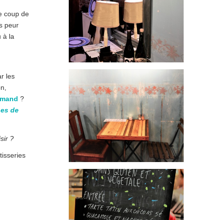
le coup de
s peur
 à la
ar les
on,
rmand
?
nes de
sir ?
tisseries