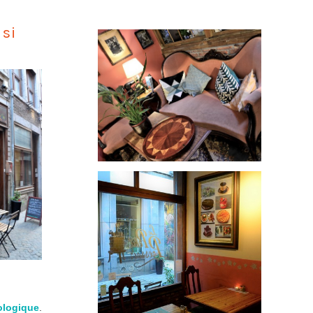
 si
ologique
.