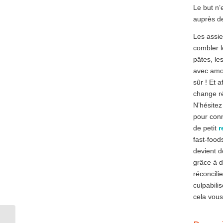
Le but n’
auprès d
Les assie
combler l
pâtes, le
avec amou
sûr ! Et 
change r
N’hésitez
pour conna
de petit
r
fast-food
devient d
grâce à d
réconcilie
culpabilis
cela vous
Thés et Cafés à Liège :