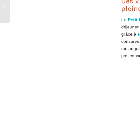
Des v
endroits cozy où les
plein
déguster
Le Petit 
déjeuner
grâce à
s
conserven
mélanges
pas con