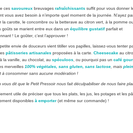
de ces
savoureux
breuvages
rafraîchissants
suffit pour vous donner 
t vous avez besoin à n’importe quel moment de la journée. N’ayez pa
r la carotte, le concombre ou la betterave au citron vert, à la pomme ou
s goûts se marient entre eux dans un
équilibre
gustatif
parfait et
nnant ! Le goûter, c’est l’approuver !
petite envie de douceurs vient titiller vos papilles, laissez-vous tenter p
tes
pâtisseries
artisanales
proposées à la carte.
Cheesecake
au citr
à la vanille, au chocolat, au
spéculoos
, ou pourquoi pas un
café gou
es merveilles
100% végétales, sans gluten, sans lactose
, mais
plei
t à consommer sans aucune modération !
vous dit que le Petit Pressoir nous fait déculpabiliser de nous faire plai
lement utile de préciser que tous les plats, les jus, les potages et les pâ
lement disponibles
à emporter
(et même sur commande) !