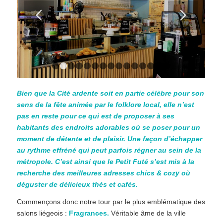
1
2
3
4
5
6
7
8
9
10
11
12
13
14
1
Bien que la Cité ardente soit en partie célèbre pour son
sens de la fête animée par le folklore local, elle n’est
pas en reste pour ce qui est de proposer à ses
habitants des endroits adorables où se poser pour un
moment de détente et de plaisir. Une façon d’échapper
au rythme effréné qui peut parfois régner au sein de la
métropole. C’est ainsi que le Petit Futé s’est mis à la
recherche des meilleures adresses chics & cozy où
déguster de délicieux thés et cafés.
Commençons donc notre tour par le plus emblématique des
salons liégeois :
F
ragrances.
Véritable âme de la ville