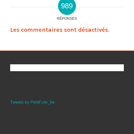
989
RÉPONSES
Les commentaires sont désactivés.
Tweets by PetitFute_be