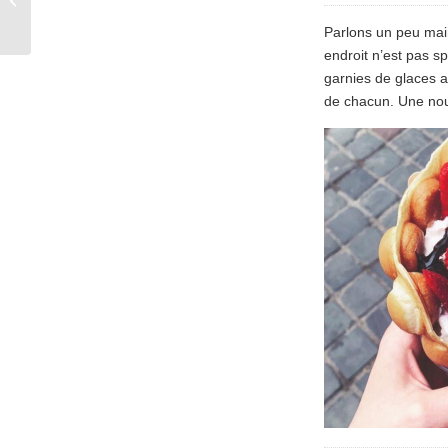
viande élevée sur
Parlons un peu main
place.
endroit n’est pas s
garnies de glaces 
de chacun. Une nouv