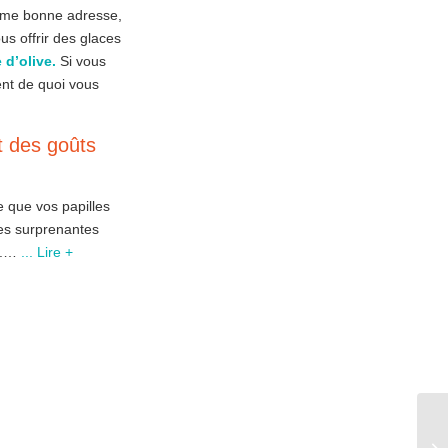
ième bonne adresse,
s offrir des glaces
 d’olive.
Si vous
ent de quoi vous
t des goûts
e que vos papilles
ces surprenantes
rs.…
... Lire +