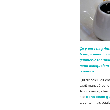
Ça y est ! Le prin
bourgeonnent, ses 
grimper le thermo
nous manquaient t
province !
Qui dit soleil, dit ch
avait manqué cette 
A nous aussi, chez
nos
bons plans gla
ardente, mais égal