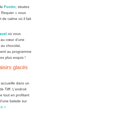
de
Fontin,
situées
e Requier » vous
de calme où il fait
avel
où vous
au cœur d’une
 au chocolat,
ment au programme
es plus exquis !
aisirs glacés
 accueille dans un
 Tilff. L’endroit
 tout en profitant
s d’une balade sur
ire +