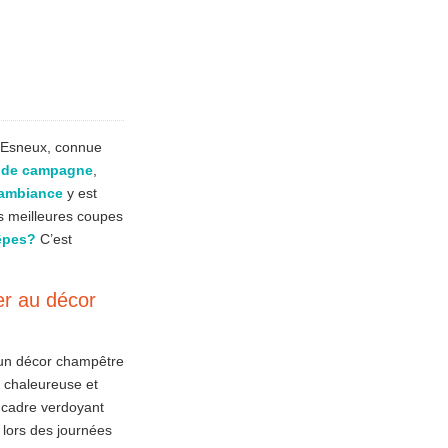
d’Esneux, connue
 de campagne
,
’ambiance
y est
s meilleures coupes
êpes?
C’est
er au décor
 un décor champêtre
ce chaleureuse et
e cadre verdoyant
e lors des journées