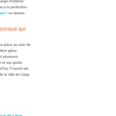
argé d’histoire
é à la perfection.
aux
! ou laissez-
storique qui
sa place au sein de
lèbre glace
it plusieurs
e et ses goûts
’hui, Franchi est
e la ville de Liège.
que de Liège