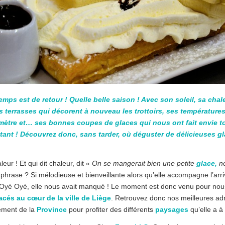
temps est de retour ! Quelle belle saison ! Avec son soleil, sa chale
terrasses qui décorent à nouveau les trottoirs, ses températures 
mètre et… ses bonnes coupes de glaces qui nous ont fait envie tou
ant ! Découvrez donc, sans tarder, où déguster de délicieuses gl
aleur ! Et qui dit chaleur, dit «
On se mangerait bien une petite
glace,
no
phrase ? Si mélodieuse et bienveillante alors qu’elle accompagne l’arr
 Oyé Oyé, elle nous avait manqué ! Le moment est donc venu pour no
cés au cœur de la ville de Liège
. Retrouvez donc nos meilleures adr
ement de la
Province
pour profiter des différents
paysages
qu’elle a à 