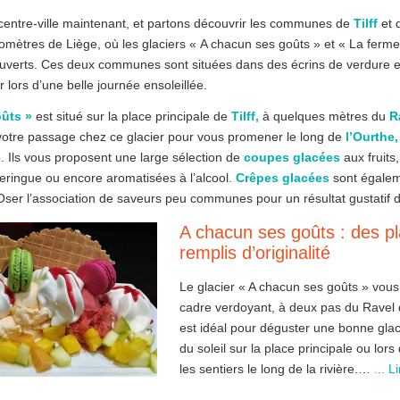
centre-ville maintenant, et partons découvrir les communes de
Tilff
et 
lomètres de Liège, où les glaciers « A chacun ses goûts » et « La ferm
ouverts. Ces deux communes sont situées dans des écrins de verdure et 
lors d’une belle journée ensoleillée.
ûts »
est situé sur la place principale de
Tilff,
à quelques mètres du
R
votre passage chez ce glacier pour vous promener le long de
l’Ourthe,
e
. Ils vous proposent une large sélection de
coupes glacées
aux fruits,
ringue ou encore aromatisées à l’alcool.
Crêpes glacées
sont égale
? Oser l’association de saveurs peu communes pour un résultat gustatif d
A chacun ses goûts : des pl
remplis d’originalité
Le glacier « A chacun ses goûts » vous
cadre verdoyant, à deux pas du Ravel de
est idéal pour déguster une bonne glace
du soleil sur la place principale ou lor
les sentiers le long de la rivière.…
... L