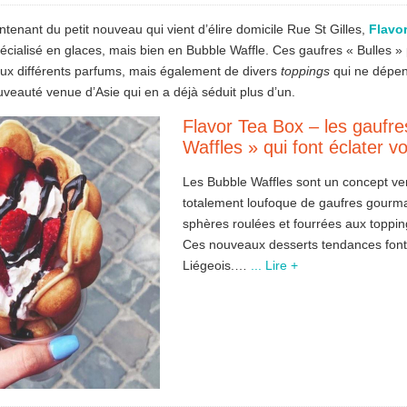
tenant du petit nouveau qui vient d’élire domicile Rue St Gilles,
Flavo
pécialisé en glaces, mais bien en Bubble Waffle. Ces gaufres « Bulles »
aux différents parfums, mais également de divers
toppings
qui ne dépen
eauté venue d’Asie qui en a déjà séduit plus d’un.
Flavor Tea Box – les gaufre
Waffles » qui font éclater vo
Les Bubble Waffles sont un concept ven
totalement loufoque de gaufres gourm
sphères roulées et fourrées aux toppin
Ces nouveaux desserts tendances font
Liégeois.…
... Lire +