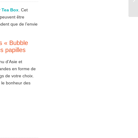
r Tea Box
. Cet
 peuvent être
dent que de l’envie
s « Bubble
s papilles
u d'Asie et
andes en forme de
gs de votre choix.
 le bonheur des