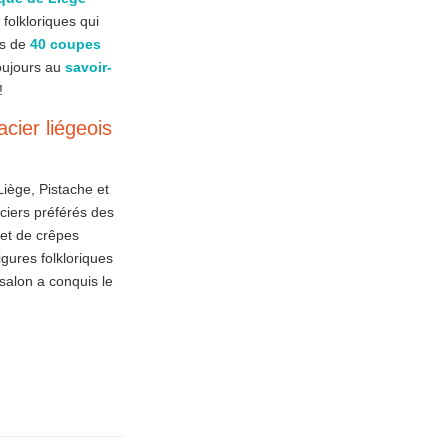
 folkloriques qui
us de
40 coupes
toujours au
savoir-
!
acier liégeois
iège, Pistache et
ciers préférés des
 et de crêpes
igures folkloriques
salon a conquis le