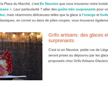
 la Place du Marché, c’est
En Neuvice
que vous trouverez notre trois
tisans ».
Leur particularité ? allier des
goûts très surprenants
pour vou
tes,
mais néanmoins délicieuses telles que la glace à
l’orange
et
huile
classiques, en cornet ou dans de jolies coupes, vous trouverez égalem
Grifo artisans: des glaces e
surprenants
C'est ici en Neuvice, petite rue de Lièg
seront prises au dépourvu par les gla
proposeés chez Grifo Artisans Glacie