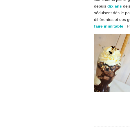
depuis
dix ans
déjà
séduisent dès le pa
différentes et des g
faire inimitable
! P