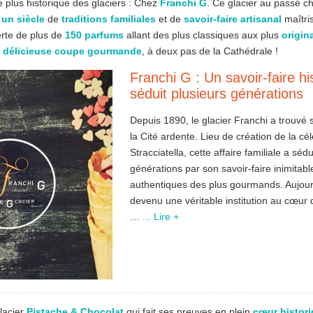
plus historique des glaciers : Chez
Franchi G
. Ce glacier au passé ch
r
un siècle
de
traditions familiales
et de
savoir-faire artisanal
maîtris
rte de plus de
150 parfums
allant des plus classiques aux plus
origin
e
délicieuse coupe gourmande
, à deux pas de la Cathédrale !
Franchi G : Un savoir-faire hi
séduit plusieurs générations
Depuis 1890, le glacier Franchi a trouvé 
la Cité ardente. Lieu de création de la cé
Stracciatella, cette affaire familiale a sédu
générations par son savoir-faire inimitabl
authentiques des plus gourmands. Aujourd
devenu une véritable institution au cœur d
…
... Lire +
lacier
Pistache & Chocolat
qui fait ses preuves en plein
cœur histori