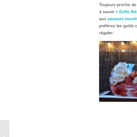
Toujours proche de
à savoir
« Grifo Ar
aux
saveurs insoli
préférez les goûts 
régaler.
La boucherie Denooz,
découvrez l’excellente