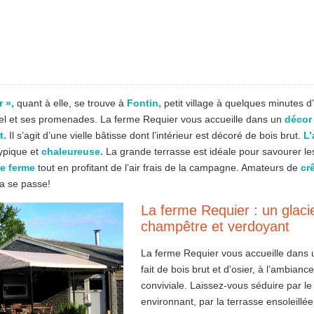
 »,
quant à elle, se trouve à
Fontin,
petit village à quelques minutes 
el et ses promenades. La ferme Requier vous accueille dans un
décor
t.
Il s’agit d’une vielle bâtisse dont l’intérieur est décoré de bois brut.
L
typique et
chaleureuse.
La grande terrasse est idéale pour savourer le
de ferme
tout en profitant de l’air frais de la campagne. Amateurs de
cr
a se passe!
La ferme Requier : un glaci
champêtre et verdoyant
La ferme Requier vous accueille dans
fait de bois brut et d'osier, à l’ambian
conviviale. Laissez-vous séduire par l
environnant, par la terrasse ensoleillé