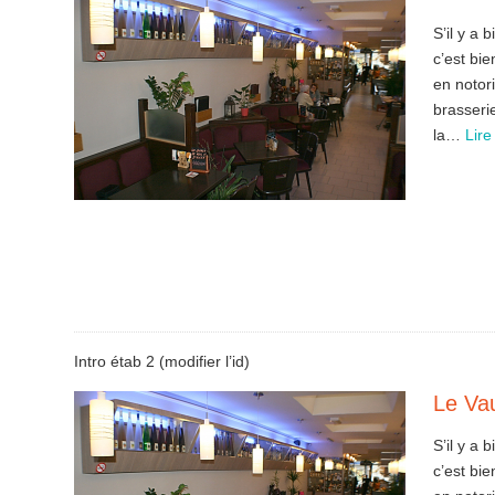
S’il y a
c’est bi
en notor
brasserie
la…
Lire
Intro étab 2 (modifier l’id)
Le Va
S’il y a
c’est bi