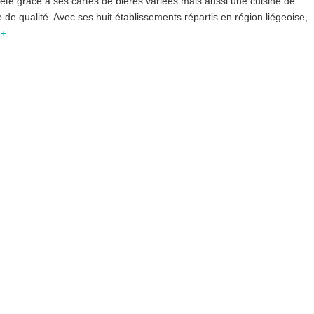
iété grâce à ses cartes de bières variées mais aussi une cuisine de
 de qualité. Avec ses huit établissements répartis en région liégeoise,
 +