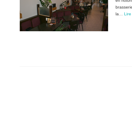
en notor
brasserie
la…
Lire