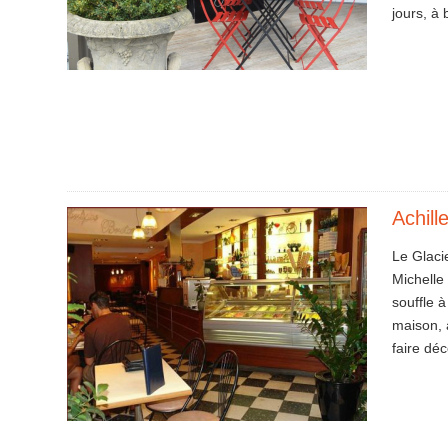
jours, 
Achill
Le Glacie
Michelle
souffle 
maison, a
faire dé