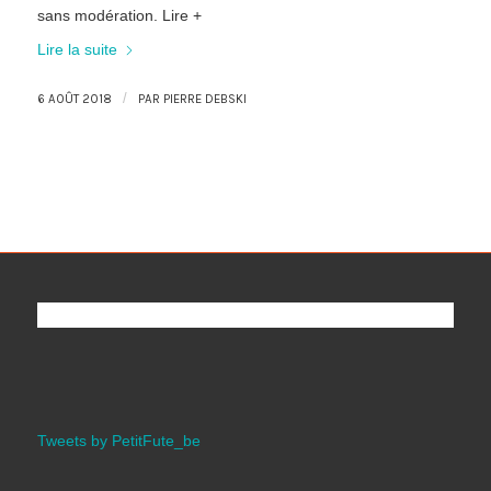
sans modération. Lire +
Lire la suite
/
6 AOÛT 2018
PAR
PIERRE DEBSKI
Tweets by PetitFute_be