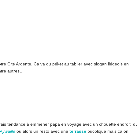
otre Cité Ardente. Ca va du péket au tablier avec slogan liégeois en
entre autres…
e
aurais tendance à emmener papa en voyage avec un chouette endroit d
Aywaille
ou alors un resto avec une
terrasse
bucolique mais ça on