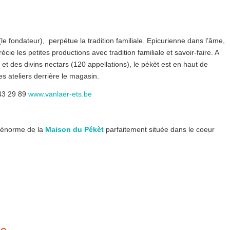
 (le fondateur), perpétue la tradition familiale. Epicurienne dans l’âme,
écie les petites productions avec tradition familiale et savoir-faire. A
et des divins nectars (120 appellations), le pékèt est en haut de
les ateliers derrière le magasin.
43 29 89
www.vanlaer-ets.be
ix énorme de la
Maison du Pékèt
parfaitement située dans le coeur