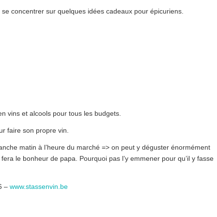
va se concentrer sur quelques idées cadeaux pour épicuriens.
n vins et alcools pour tous les budgets.
r faire son propre vin.
imanche matin à l’heure du marché => on peut y déguster énormément
i fera le bonheur de papa. Pourquoi pas l’y emmener pour qu’il y fasse
66 –
www.stassenvin.be